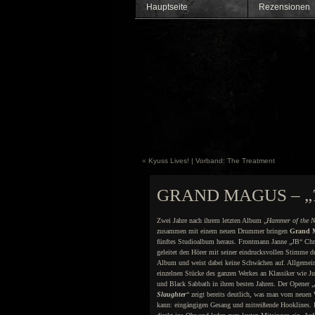
Hauptseite
Rezensionen
«
Kyuss Lives! | Vorband: The Treatment
GRAND MAGUS – „
Zwei Jahre nach ihrem letzten Album „
Hammer of the N
zusammen mit einem neuen Drummer bringen
Grand 
fünftes Studioalbum heraus. Frontmann Janne „JB“ Chri
geleitet den Hörer mit seiner eindrucksvollen Stimme d
Album und weist dabei keine Schwächen auf. Allgemein
einzelnen Stücke des ganzen Werkes an Klassiker wie Ju
und Black Sabbath in ihren besten Jahren. Der Opener „
Slaughter
“ zeigt bereits deutlich, was man vom neuen 
kann: eingängigen Gesang und mitreißende Hooklines. 