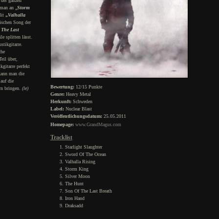
 der ganzen
 man an „
Storm
Mit
„
Valhalla
pischen Song der
 The Last
e splitten lässt.
stikgitarre.
che
eil über,
gitarre perfekt
kann man die
auf die
Bewertung:
12/15 Punkte
rn bringen.
(le)
Genre:
Heavy Metal
Herkunft:
Schweden
Label:
Nuclear Blast
Veröffentlichungsdatum:
25.05.2011
Homepage:
www.GrandMagus.com
Tracklist
Starlight Slaughter
Sword Of The Ocean
Valhalla Rising
Storm King
Silver Moon
The Hunt
Son Of The Last Breath
Iron Hand
Draksadd