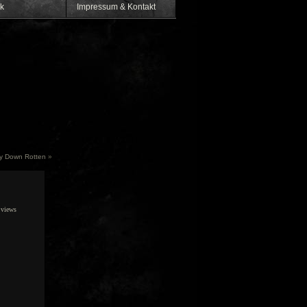
k
Impressum & Kontakt
ay Down Rotten
»
views