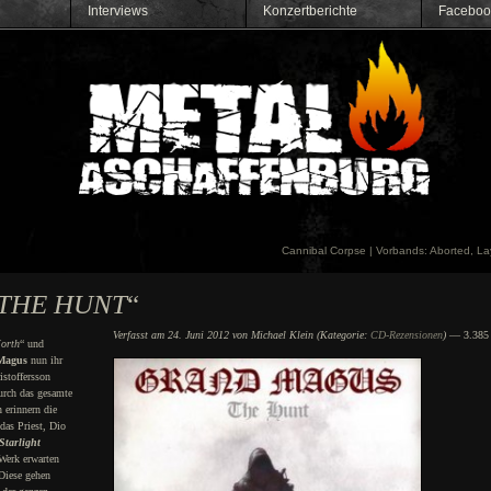
Interviews
Konzertberichte
Faceboo
Cannibal Corpse | Vorbands: Aborted, L
THE HUNT
“
Verfasst am 24. Juni 2012 von Michael Klein (Kategorie:
CD-Rezensionen
)
— 3.385 
orth
“ und
Magus
nun ihr
stoffersson
urch das gesamte
 erinnern die
das Priest, Dio
Starlight
Werk erwarten
Diese gehen