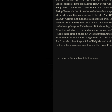
direkt ins Ohr und laden zum lauten Mitsingen ein. Auf
Scheibe spielt die Band ordentlichen Heavy Metal, wie
King
“, dem Titellied, oder „
Iron Hand
“ hören kann. 
Rising
“ bieten die drei Schweden auch einen absolut e
Marke Manowar. Ein wenig aus der Reihe fällt „
Son Of
Breath
“, welches sich musikalisch eindeutig in zwei Teil
In der ersten Hälfte begleitet JBs Stimme Cello und Aku
Nach einem gelungenen Zwischenpart läuft die anfängli
Akustikballade dann zu einem albumtypischen zweiten T
welcher durch einen Schluss mit wiederkehrender Akustik
abgerundet wird. Mit diesem Songmaterial im Gepäck 
drei Schweden ohne Sorge auf die CD-Spieler und auch 
Festivalbühnen loslassen, damit sie die Hörer zum Feie
Die englische Version könnt ihr
hier
lesen.