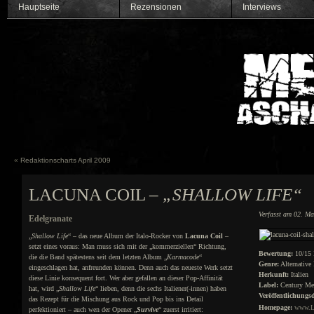
Hauptseite
Rezensionen
Interviews
«
Redaktionscharts April 2009
LACUNA COIL –
„SHALLOW LIFE“
Verfasst am 02. Ma
Edelgranate
„
Shallow Life
“ – das neue Album der Italo-Rocker von
Lacuna Coil
–
setzt eines voraus: Man muss sich mit der „kommerziellen“ Richtung,
Bewertung:
10/15 
die die Band spätestens seit dem letzten Album „
Karmacode
“
Genre:
Alternative
eingeschlagen hat, anfreunden können. Denn auch das neueste Werk setzt
Herkunft:
Italien
diese Linie konsequent fort. Wer aber gefallen an dieser Pop-Affinität
Label:
Century Me
hat, wird „
Shallow Life
“ lieben, denn die sechs Italiener(-innen) haben
Veröffentlichungs
das Rezept für die Mischung aus Rock und Pop bis ins Detail
Homepage:
www.La
perfektioniert – auch wen der Opener „
Survive
“ zuerst irritiert: