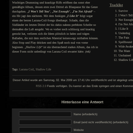
Wuchtiges Drumming und knackige Riffs eröffnen das sonst eher
Tracklist
gemäßigte Album, dessen erste zwei Drittel als Blaupause für das Genre
Survive
durchgehen. „
I Won’t Tell You
“, „
Not Enough
“, „
I’m Not Afraid
“ –
I Won’t Tel
ein Hit jagt den nächsten. Mit dem funkigen „
I Like It
“ folgt sogar
Not Enough
einen der besten Lacuna-Coil-Songs überhaupt. Schade, dass die
I’m Not Afr
Südländer im letzten Drittel der bis dahin nahezu perfekten Scheibe so
I Like It
dermaßen die Luft ausgeht. Wo es vorher noch schlüssig und knackig
Underdog
gerockt hat, verlieren sich die Ideen plötzlich in faden und trägen
The Pain
Balladen, die mit dem restlichen Material keineswegs mithalten können.
Spellbound
Also Stop und Play drücken und den Spaß noch mal von vorne
Wide Awake
beginnen. „
Shallow Life
“ ist ein überraschend starkes Album, das ich in
The Maze
dieser Form nicht unbedingt von Lacuna Coil erwartet hätte.
(mk)
Unchained
Shallow Lif
Tags:
Lacuna Coil
,
Shallow Life
Dieser Artikel wurde am Samstag, 02. Mai 2009 um 17:41 Uhr veröffentlicht und ist abgelegt unt
RSS 2.0
Feeds verfolgen. Du kannst an das Ende springen und einen Kommenta
Hinterlasse eine Antwort
Name (erforderlich)
Email (wird nicht veröffentlicht) (erforderlich)
Website