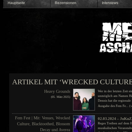
Hauptseite
Rezensionen
Interviews
ARTIKEL MIT ‘WRECKED CULTUR
Heavy Grounds
Wer in der letzten Zeit e
unmöglich am Namen Hea
(05. März 2025)
Dennis hat die regionale
Ausgabe des Fem Fe... (
w
Fem Fest | Mit: Venues, Wrecked
02.03.2024 – JuKuZ
Reges Treiben auf dem Ho
Culture, Blacktoothed, Blossom
musikalischen Veranstal
Decay und Averea