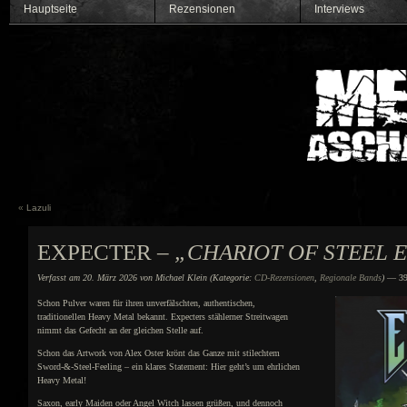
Hauptseite
Rezensionen
Interviews
«
Lazuli
EXPECTER –
„CHARIOT OF STEEL 
Verfasst am 20. März 2026 von Michael Klein (Kategorie:
CD-Rezensionen
,
Regionale Bands
)
— 39
Schon Pulver waren für ihren unverfälschten, authentischen,
traditionellen Heavy Metal bekannt. Expecters stählerner Streitwagen
nimmt das Gefecht an der gleichen Stelle auf.
Schon das Artwork von Alex Oster krönt das Ganze mit stilechtem
Sword-&-Steel-Feeling – ein klares Statement: Hier geht’s um ehrlichen
Heavy Metal!
Saxon, early Maiden oder Angel Witch lassen grüßen, und dennoch