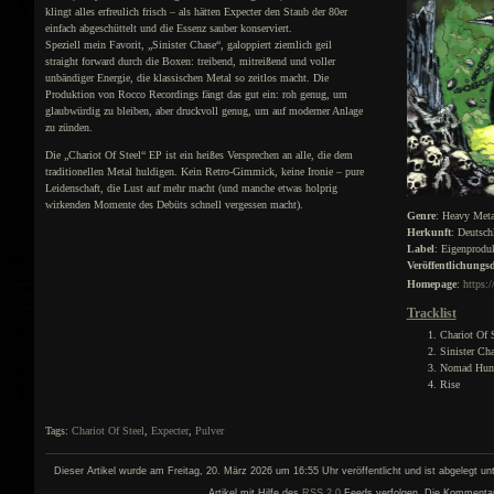
klingt alles erfreulich frisch – als hätten Expecter den Staub der 80er
einfach abgeschüttelt und die Essenz sauber konserviert.
Speziell mein Favorit, „Sinister Chase“, galoppiert ziemlich geil
straight forward durch die Boxen: treibend, mitreißend und voller
unbändiger Energie, die klassischen Metal so zeitlos macht. Die
Produktion von Rocco Recordings fängt das gut ein: roh genug, um
glaubwürdig zu bleiben, aber druckvoll genug, um auf moderner Anlage
zu zünden.
Die „Chariot Of Steel“ EP ist ein heißes Versprechen an alle, die dem
traditionellen Metal huldigen. Kein Retro-Gimmick, keine Ironie – pure
Leidenschaft, die Lust auf mehr macht (und manche etwas holprig
wirkenden Momente des Debüts schnell vergessen macht).
Genre
: Heavy Meta
Herkunft
: Deutsch
Label
: Eigenprodu
Veröffentlichung
Homepage
:
https:
Tracklist
Chariot Of 
Sinister Ch
Nomad Hunt
Rise
Tags:
Chariot Of Steel
,
Expecter
,
Pulver
Dieser Artikel wurde am Freitag, 20. März 2026 um 16:55 Uhr veröffentlicht und ist abgelegt un
Artikel mit Hilfe des
RSS 2.0
Feeds verfolgen. Die Kommentar- 