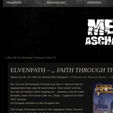
Hauptseite
Rezensionen
Interviews
«
Rise Of The Northstar | Vorband: Unity TX
ELVENPATH –
„ FAITH THROUGH T
Verfasst am 28. Juni 2023 von Michael Klein (Kategorie:
CD-Rezensionen
,
Regionale Bands
)
— 2.1
Das von zwei sehr bekannten Stimmen (you know it when you hear it!)
eingesprochene Intro sorgt für kurze Irritation. Doch schnell wird klar,
dass man die richtige Scheibe eingelegt hat… spätestens wenn die scharf
flirrenden, feinen Twin-Guitar-Leads von „Shajan – Legend of the White
Wolf“ einsetzen.
Wo Elvenpath draufsteht ist eben Elvenpath drin.
Nach einigen Besetzungswechseln in den vergangenen Jahren, beweisen