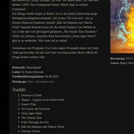
die Hessen mit „Faith Through The Fire“ vor allem eines: Sie sind und
bleiben 120% True Underground Heavy Metal! Egal in welcher
Formation!
Die Belege hierfür folgen in Reihe: Sei es das (Early) Helloween-artige
Hochgeschwindigkeitsschrapnell „All Across The Universe“, das in
feinster Manowar-Tradition tönende „Hail the Hammer and Warrior
Wind“ (tausend Klassen besser als die letzten Ergüsse von DeMaio &
Co.!) oder das voll auf Angriff gebürstete „The Smoke That Thunders“.
Selbst ein schönes, smoothes Bass-Instrumental („Ocras Agus Neart“)
gibt es zu entdecken. Hört man viel zu selten!
Gemeinsam mit Produzent Uwe Lulis haben Elvenpath erneut ein Stück
Stahl geschmiedet, für das sich Fans von klassischem Heavy Metal die
Finger lecken sollten!
(mk)
Bewertung:
10/15 
Genre:
Heavy Meta
Herkunft:
Deutschland
Label:
El Puerto Records
Veröffentlichungsdatum:
09.06.2023
Homepage:
https://elvenpath.com/
Tracklist
Overture of Steel
Shajan – Legend of the White Wolf
Satan’s Plan
All Across the Universe
Ocras Agus Neart
The Famine Year
Faith Through the Fire
Hail the Hammer and Warrior Wind
Silesian Winter