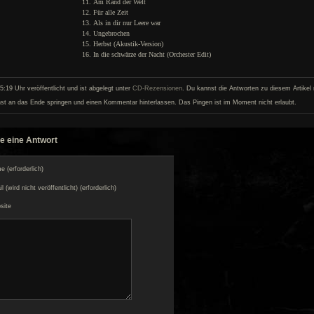
Am Rand der Welt
Für alle Zeit
Als in dir nur Leere war
Ungebrochen
Herbst (Akustik-Version)
In die schwärze der Nacht (Orchester Edit)
:19 Uhr veröffentlicht und ist abgelegt unter
CD-Rezensionen
. Du kannst die Antworten zu diesem Artikel 
st an das Ende springen und einen Kommentar hinterlassen. Das Pingen ist im Moment nicht erlaubt.
e eine Antwort
 (erforderlich)
l (wird nicht veröffentlicht) (erforderlich)
site