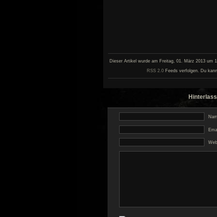
Dieser Artikel wurde am Freitag, 01. März 2013 um 15
RSS 2.0
Feeds verfolgen. Du kann
Hinterlass
Name
Emai
Web