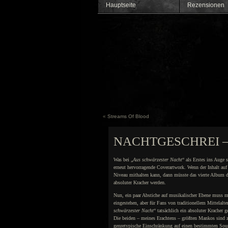
Hauptseite
Rezensionen
«
Streams Of Blood
NACHTGESCHREI –
Was bei „
Aus schwärzester Nacht
“ als Erstes ins Auge s
erneut hervorragende Coverartwork. Wenn der Inhalt auf
Niveau mithalten kann, dann müsste das vierte Album d
absoluter Kracher werden.
Nun, ein paar Abstiche auf musikalischer Ebene muss m
eingestehen, aber für Fans von traditionellem Mittelalter
schwärzester Nacht
“ tatsächlich ein absoluter Kracher 
Die beiden – meines Erachtens – größten Mankos sind 
genretypische Einschränkung auf einen bestimmten So