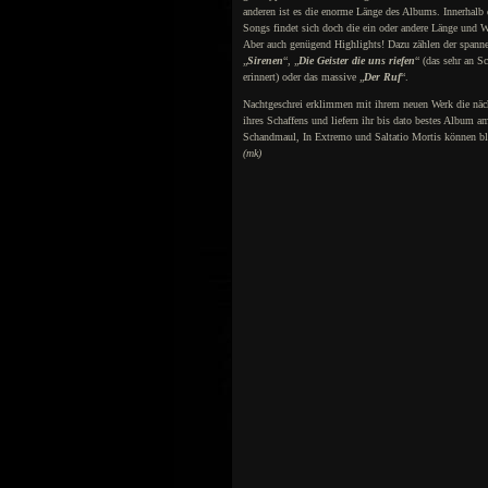
anderen ist es die enorme Länge des Albums. Innerhalb 
Songs findet sich doch die ein oder andere Länge und 
Aber auch genügend Highlights! Dazu zählen der spann
„
Sirenen
“, „
Die Geister die uns riefen
“ (das sehr an 
erinnert) oder das massive „
Der Ruf
“.
Nachtgeschrei erklimmen mit ihrem neuen Werk die näc
ihres Schaffens und liefern ihr bis dato bestes Album a
Schandmaul, In Extremo und Saltatio Mortis können bli
(mk)