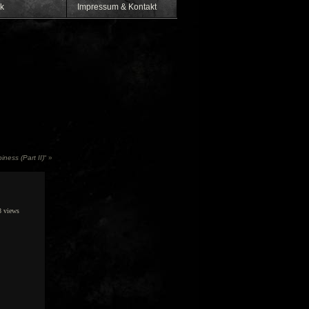
k
Impressum & Kontakt
ness (Part II)
“
»
 views