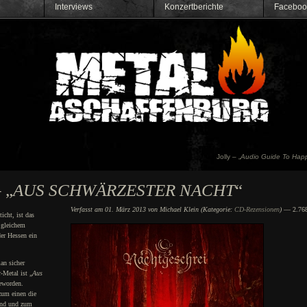
Interviews
Konzertberichte
Faceboo
Jolly – „
Audio Guide To Happi
 „
AUS SCHWÄRZESTER NACHT
“
Verfasst am 01. März 2013 von Michael Klein (Kategorie:
CD-Rezensionen
)
— 2.768
ticht, ist das
 gleichem
er Hessen ein
an sicher
-Metal ist „
Aus
geworden.
zum einen die
und und zum