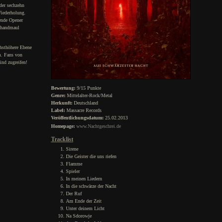
der sechzehn
Wiederholung.
ende Opener
Schandmaul
hsthöhere Ebene
m. Fans von
nd zugreifen!
Bewertung:
9/15 Punkte
Genre:
Mittelalter-Rock/Metal
Herkunft:
Deutschland
Label:
Massacre Records
Veröffentlichungsdatum:
25.02.2013
Homepage:
www.Nachtgeschrei.de
Tracklist
Sirene
Die Geister die uns riefen
Flamme
Spieler
In meinen Liedern
In die schwärze der Nacht
Der Ruf
Am Ende der Zeit
Unter deinem Licht
Na Sdorowje