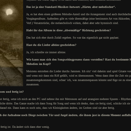
Das ist ja eine Standard-Musiker-Antwort: „Härter, aber melodischer“.
Ja, es hat eben einen größeren Melodie-Anteil und die Arrangement sind auch durchdacht
Vorgängeralbum. Außerdem gibt es viele übermäßige (eine bestimmte Art von Akkorden;
Verf.) Versatzstücke, die melancholisch wirken, dabei aber sehr hymnisch sind.
Habt ihr das Album in diese „übermäßige“ Richtung geschrieben?
Das hat sich eher durch Zufall ergeben. So war das eigentlich gar nicht geplant.
Hast du die Lieder alleine geschrieben?
Ja, ich schreibe sie immer alleine.
Wie kann man sich den Songwritingprozess dann vorstellen? Hast du bestimmte R
Melodien im Kopf?
Meistens entstehen die Lieder durchs Jammen. Ich sitz‘ viel daheim und spiel Gitarre vo
und wenn mir dann ein Riff gefällt, wird es übernommen. Wenn dann über die Zeit ein p
zusammengekommen sind, schau‘ ich, was zusammenpassen könnte und füge sie zu ein
zusammen.
en und fertig ist?
 ist fertig, setze ich mich an den PC und nehme ihn mit Metronom auf und arrangiere mehrere Spuren – Rhythm
iche dritte. Das Ganze mache ich dann Song für Song und wenn ich denke, dass sie fertig sind, schicke ich si
arauf ein. Dann kann es noch sein, dass wir Kleinigkeiten ändern, im Groben sind sie aber fertig.
nach der Aufnahme noch Dinge zwischen Tür und Angel ändern, die ihnen just in diesem Moment auffal
fertig ist. Da ändert sich dann eher wenig.