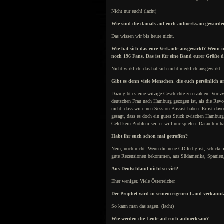
Nicht nur euch! (lacht)
Wie sind die damals auf euch aufmerksam geworde
Das wissen wir bis heute nicht.
Wie hat sich das eure Verkäufe ausgewirkt? Wenn i
noch 196 Fans. Das ist für eine Band eurer Größe d
Nicht wirklich, das hat sich nicht merklich ausgewirkt.
Gibt es denn viele Menschen, die euch persönlich 
Dazu gibt es eine witzige Geschichte zu erzählen. Vor z
deutschen Frau nach Hamburg gezogen ist, als die Revol
nicht, dass wir einen Session-Bassist haben. Er ist dav
gesagt, dass es doch ein gutes Stück zwischen Hamburg
Geld kein Problem sei, er will nur spielen. Daraufhin h
Habt ihr euch schon mal getroffen?
Nein, noch nicht. Wenn die neue CD fertig ist, schic
gute Rezensionen bekommen, aus Südamerika, Spanien, 
Aus Deutschland nicht so viel?
Eher weniger. Viele Österreicher.
Der Prophet wird in seinem eigenen Land verkannt
So kann man das sagen. (lacht)
Wie werden die Leute auf euch aufmerksam?