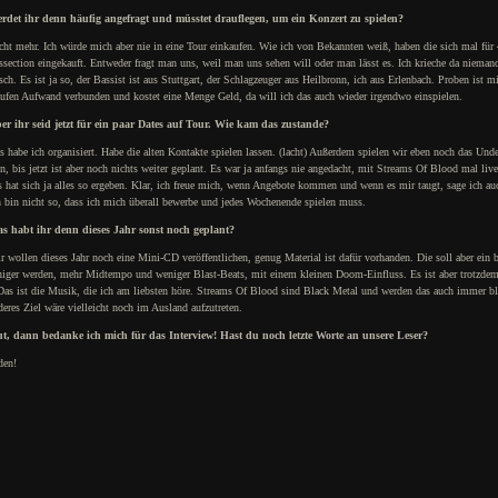
rdet ihr denn häufig angefragt und müsstet drauflegen, um ein Konzert zu spielen?
cht mehr. Ich würde mich aber nie in eine Tour einkaufen. Wie ich von Bekannten weiß, haben die sich mal für 
ssection eingekauft. Entweder fragt man uns, weil man uns sehen will oder man lässt es. Ich krieche da niema
sch. Es ist ja so, der Bassist ist aus Stuttgart, der Schlagzeuger aus Heilbronn, ich aus Erlenbach. Proben ist m
ufen Aufwand verbunden und kostet eine Menge Geld, da will ich das auch wieder irgendwo einspielen.
er ihr seid jetzt für ein paar Dates auf Tour. Wie kam das zustande?
s habe ich organisiert. Habe die alten Kontakte spielen lassen. (lacht) Außerdem spielen wir eben noch das Und
n, bis jetzt ist aber noch nichts weiter geplant. Es war ja anfangs nie angedacht, mit Streams Of Blood mal live
s hat sich ja alles so ergeben. Klar, ich freue mich, wenn Angebote kommen und wenn es mir taugt, sage ich au
h bin nicht so, dass ich mich überall bewerbe und jedes Wochenende spielen muss.
s habt ihr denn dieses Jahr sonst noch geplant?
r wollen dieses Jahr noch eine Mini-CD veröffentlichen, genug Material ist dafür vorhanden. Die soll aber ein 
higer werden, mehr Midtempo und weniger Blast-Beats, mit einem kleinen Doom-Einfluss. Es ist aber trotzde
Das ist die Musik, die ich am liebsten höre. Streams Of Blood sind Black Metal und werden das auch immer bl
deres Ziel wäre vielleicht noch im Ausland aufzutreten.
t, dann bedanke ich mich für das Interview! Hast du noch letzte Worte an unsere Leser?
den!