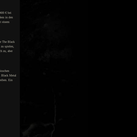
400 € bei
ndem in den
it einem
er The Black
 zu spielen,
ch zu, aber
bisschen
m Black Metal
eiben. Ein