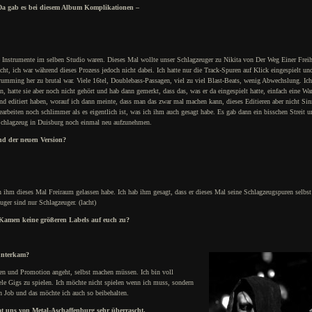
a gab es bei diesem Album Komplikationen –
lle Instrumente im selben Studio waren. Dieses Mal wollte unser Schlagzeuger zu Nikita von Der Weg Einer Freih
, ich war während dieses Prozess jedoch nicht dabei. Ich hatte nur die Track-Spuren auf Klick eingespielt und
umming her zu brutal war. Viele 16tel, Doublebass-Passagen, viel zu viel Blast-Beats, wenig Abwechslung. Ic
hatte sie aber noch nicht gehört und hab dann gemerkt, dass das, was er da eingespielt hatte, einfach eine Wa
und editiert haben, worauf ich dann meinte, dass man das zwar mal machen kann, dieses Editieren aber nicht S
rbeiten noch schlimmer als es eigentlich ist, was ich ihm auch gesagt habe. Es gab dann ein bisschen Streit 
Schlagzeug in Duisburg noch einmal neu aufzunehmen.
nd der neuen Version?
 ihm dieses Mal Freiraum gelassen habe. Ich hab ihm gesagt, dass er dieses Mal seine Schlagzeugspuren selbst
uger sind nur Schlagzeuger. (lacht)
? Kamen keine größeren Labels auf euch zu?
unterkam?
len und Promotion angeht, selbst machen müssen. Ich bin voll
iele Gigs zu spielen. Ich möchte nicht spielen wenn ich muss, sondern
 Job und das möchte ich auch so beibehalten.
t uns von Metal-Aschaffenburg sehr überrascht.