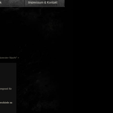
k
Impressum & Kontakt
rzester Nacht
“
»
ergrund für
rschiede zu