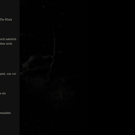
 The Black
mich natürlich
eben nicht.
igend, was wir
e ein
niemandem