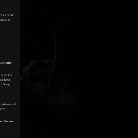
er als beim
 Anm. d.
iffs oder
r mich hin
aar Ideen
em Song
usgitarre und
e dem
len. Kommt