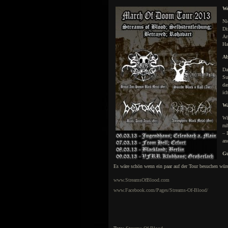
We
Ni
Di
Ar
Ha
Ab
Da
Su
da
ic
Wa
Wi
ru
– 
an
Gu
Es wäre schön wenn ein paar auf der Tour besuchen wür
www.StreamsOfBlood.com
www.Facebook.com/Pages/Streams-Of-Blood/