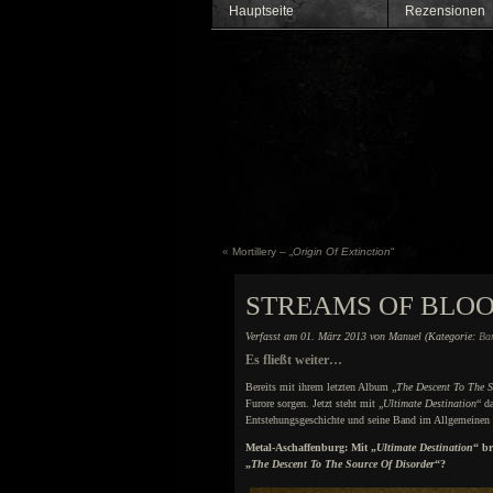
Hauptseite
Rezensionen
«
Mortillery – „
Origin Of Extinction
“
STREAMS OF BLO
Verfasst am 01. März 2013 von Manuel (Kategorie:
Ba
Es fließt weiter…
Bereits mit ihrem letzten Album „
The Descent To The S
Furore sorgen. Jetzt steht mit „
Ultimate Destination
“ d
Entstehungsgeschichte und seine Band im Allgemeinen 
Metal-Aschaffenburg: Mit „
Ultimate Destination
“ b
„
The Descent To The Source Of Disorder
“?