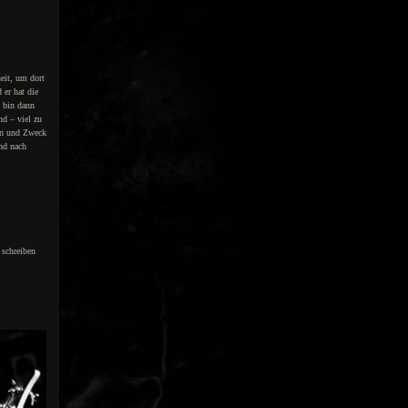
eit, um dort
 er hat die
h bin dann
nd – viel zu
inn und Zweck
und nach
 schreiben