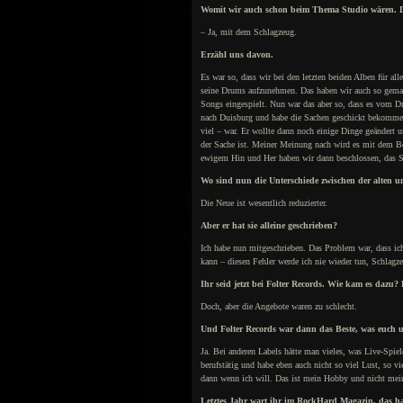
Womit wir auch schon beim Thema Studio wären. D
– Ja, mit dem Schlagzeug.
Erzähl uns davon.
Es war so, dass wir bei den letzten beiden Alben für a
seine Drums aufzunehmen. Das haben wir auch so gemacht
Songs eingespielt. Nun war das aber so, dass es vom Dr
nach Duisburg und habe die Sachen geschickt bekommen, 
viel – war. Er wollte dann noch einige Dinge geändert 
der Sache ist. Meiner Meinung nach wird es mit dem Bea
ewigem Hin und Her haben wir dann beschlossen, das 
Wo sind nun die Unterschiede zwischen der alten u
Die Neue ist wesentlich reduzierter.
Aber er hat sie alleine geschrieben?
Ich habe nun mitgeschrieben. Das Problem war, dass ich
kann – diesen Fehler werde ich nie wieder tun, Schlagze
Ihr seid jetzt bei Folter Records. Wie kam es dazu
Doch, aber die Angebote waren zu schlecht.
Und Folter Records war dann das Beste, was euch 
Ja. Bei anderen Labels hätte man vieles, was Live-Spie
berufstätig und habe eben auch nicht so viel Lust, so v
dann wenn ich will. Das ist mein Hobby und nicht mein
Letztes Jahr wart ihr im RockHard Magazin, das ha