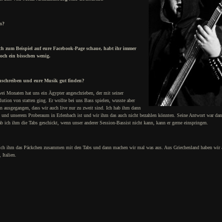
n?
ch zum Beispiel auf eure Facebook-Page schaue, habt ihr immer
och ein bisschen wenig.
anschreiben und eure Musik gut finden?
wei Monaten hat uns ein Ägypter angeschrieben, der mit seiner
ution von statten ging. Er wollte bei uns Bass spielen, wusste aber
on ausgegangen, dass wir auch live nur zu zweit sind. Ich hab ihm dann
 und unserem Proberaum in Erlenbach ist und wir ihm das auch nicht bezahlen könnten. Seine Antwort war dan
ab ich ihm die Tabs geschickt, wenn unser anderer Session-Bassist nicht kann, kann er gerne einspringen.
ke ich ihm das Päckchen zusammen mit den Tabs und dann machen wir mal was aus. Aus Griechenland haben wir
Italien.
.