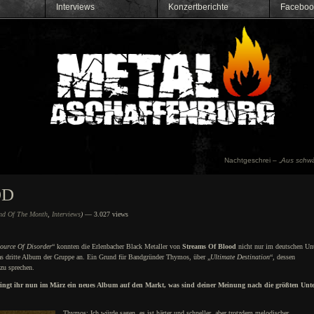
Interviews
Konzertberichte
Faceboo
Nachtgeschrei – „
Aus schwä
OD
nd Of The Month
,
Interviews
)
— 3.027 views
ource Of Disorder
“ konnten die Erlenbacher Black Metaller von
Streams Of Blood
nicht nur im deutschen Unt
as dritte Album der Gruppe an. Ein Grund für Bandgründer Thymos, über „
Ultimate Destination
“, dessen
zu sprechen.
ringt ihr nun im März ein neues Album auf den Markt, was sind deiner Meinung nach die größten Unte
Thymos: Ich würde sagen, es ist härter und schneller, aber trotzdem melodischer.