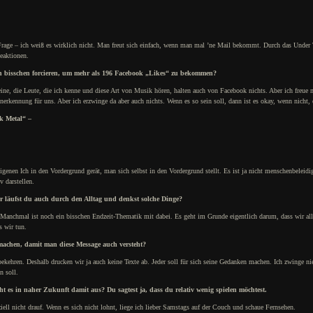
e Frage – ich weiß es wirklich nicht. Man freut sich einfach, wenn man mal ’ne Mail bekommt. Durch das Under
eaktionen.
in bisschen forcieren, um mehr als 196 Facebook „Likes“ zu bekommen?
eine, die Leute, die ich kenne und diese Art von Musik hören, halten auch von Facebook nichts. Aber ich freue 
erkennung für uns. Aber ich erzwinge da aber auch nichts. Wenn es so sein soll, dann ist es okay, wenn nicht, 
ck Metal“ –
igenen Ich in den Vordergrund gerät, man sich selbst in den Vordergrund stellt. Es ist ja nicht menschenbeleid
v darstellen.
r läufst du auch durch den Alltag und denkst solche Dinge?
 Manchmal ist noch ein bisschen Endzeit-Thematik mit dabei. Es geht im Grunde eigentlich darum, dass wir all
s wir tun.
 machen, damit man diese Message auch versteht?
n bekehren. Deshalb drucken wir ja auch keine Texte ab. Jeder soll für sich seine Gedanken machen. Ich zwinge 
n soll.
t es in naher Zukunft damit aus? Du sagtest ja, dass du relativ wenig spielen möchtest.
ziell nicht drauf. Wenn es sich nicht lohnt, liege ich lieber Samstags auf der Couch und schaue Fernsehen.