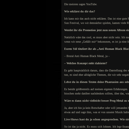
Die meisten sagen YouTube.
Wie erklärst du dir das?
Ich kann mir das auch nicht erklären. Das ist eine gut
Sun Festival, wo wir demnächst spielen, kamen viele R
Werdet ihr die Promotion jetzt zum neuen Album e
Natürlich wäre das cool, es muss aber nicht sein. Ich m
wenn wir neue „Gefällt mir“ bekommen, es ist ja eine An
Euren Stil tituliert ihr als „Anti Human Black Bla
– Brutal Anti Human Black Metal, ja –
– Welches Konzept steht dahinter?
Es geht hauptsächlich darum, dass die Darstellung des e
tun, es sind eher alltägliche Themen, die wir sehr negati
Lebst du in diesen Texten deine Phantasien aus ode
Es beruht größtenteils auf meinen eigenen Erfahrungen.
bisschen mehr darüber nachdenken sollten, über das, wa
Wäre es dann nicht vielleicht besser Prog-Metal zu
Ja, aber ich bin ja kein Botschafter oder will jemande
etwas auf und sage ihm, was er von unserer Musik halte
Live-Shows hast du ja schon angesprochen. Wie sieh
So ist das ja nicht. Es muss sich lohnen. Ich lege finan