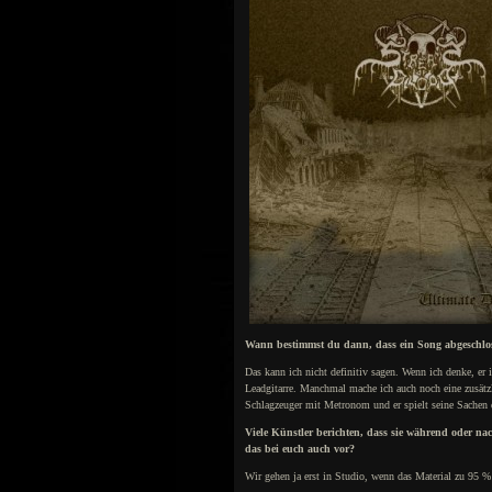
Wann bestimmst du dann, dass ein Song abgeschloss
Das kann ich nicht definitiv sagen. Wenn ich denke, er
Leadgitarre. Manchmal mache ich auch noch eine zusätzl
Schlagzeuger mit Metronom und er spielt seine Sachen d
Viele Künstler berichten, dass sie während oder 
das bei euch auch vor?
Wir gehen ja erst in Studio, wenn das Material zu 95 % 