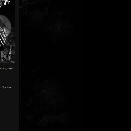
n nur, dass
 außerdem