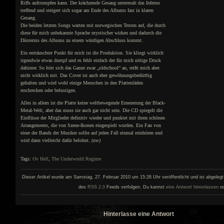
Riffs auftrumpfen kann. Der krächzende Gesang untermalt das Inferno
treffend und steigert sich sogar am Ende des Albums fast in klaren
Gesang.
Die beiden letzten Songs warten mit norwegischen Texten auf, die durch
diese für mich unbekannte Sprache mystischer wirken und dadurch die
Düsternis des Albums zu einem würdigen Abschluss kommt.
Ein enttäuschter Punkt für mich ist die Produktion. Sie klingt wirklich
irgendwie etwas dumpf und es fehlt einfach der für mich nötige Druck
dahinter. So hört sich das Ganze zwar „oldschool“ an, reißt mich aber
nicht wirklich mit. Das Cover ist auch eher gewöhnungsbedürftig
gehalten und wird wohl einige Menschen in den Plattenläden
erschrecken oder belustigen.
Alles in allem ist die Platte keine weltbewegende Erneuerung der Black-
Metal-Welt, aber das muss sie auch gar nicht sein. Die CD spiegelt die
Einflüsse der Mitglieder definitiv wieder und punktet mit ihren schönen
Arrangements, die von Szene-Ikonen eingespielt wurden. Ein Fan von
einer der Bands der Musiker sollte auf jeden Fall einmal reinhören und
wird dann vielleicht dafür belohnt.
(aw)
Tags:
Ov Hell
,
The Underworld Regime
Dieser Artikel wurde am Samstag, 27. Februar 2010 um 15:26 Uhr veröffentlicht und ist abgelegt
des
RSS 2.0
Feeds verfolgen. Du kannst
eine Antwort hinterlassen
od
Hinterlasse eine Antwort