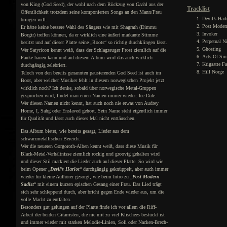
von King (God Seed), der wohl nach dem Rückzug von Gaahl aus der
Tracklist
Öffentlichkeit trotzdem seine komponierten Songs an den Mann/Frau
Devil’s Harl
bringen will.
Post Modern
Er hätte keine bessere Wahl des Sängers wie mit Shagrath (Dimmu
Invoker
Borgir) treffen können, da er wirklich eine äußert markante Stimme
Perpetual N
besitzt und auf dieser Platte seine „Roots“ so richtig durchklingen lässt.
Ghosting
Wer Satyricon kennt weiß, dass der Schlagzeuger Frost ziemlich auf die
Acts Of Sin
Pauke hauen kann und auf diesem Album wird das auch wirklich
Krigsatte Fa
durchgängig zelebriert.
Hill Norge
Teloch von den bereits genannten pausierenden God Seed ist auch im
Boot, aber welcher Musiker fehlt in diesem norwegischen Projekt jetzt
wirklich noch? Ich denke, sobald über norwegische Metal-Gruppen
gesprochen wird, findet man einen Namen immer wieder: Ice Dale.
Wer diesen Namen nicht kennt, hat auch noch nie etwas von Audrey
Horne, I, Sahg oder Enslaved gehört. Sein Name steht eigentlich immer
für Qualität und lässt auch dieses Mal nicht enttäuschen.
Das Album bietet, wie bereits gesagt, Lieder aus dem
schwarzmetallischen Bereich.
Wer die neueren Gorgoroth-Alben kennt weiß, dass diese Musik für
Black-Metal-Verhältnisse ziemlich rockig und groovig gehalten wird
und dieser Stil markiert die Lieder auch auf dieser Platte. So wird wie
beim Opener „
Devil’s Harlot
“ durchgängig geknüppelt, aber auch immer
wieder für kleine Aufhörer gesorgt, wie beim Intro zu „
Post Modern
Sadist
“ mit einem kurzen epischen Gesang einer Frau. Das Lied trägt
sich sehr schleppend durch, aber bricht gegen Ende wieder aus, um die
volle Macht zu entfalten.
Besonders gut gelungen auf der Platte finde ich vor allem die Riff-
Arbeit der beiden Gitarristen, die nie mit zu viel Klischees bestückt ist
und immer wieder mit starken Melodie-Linien, Soli oder Nacken-Brech-