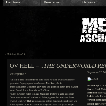
Hauptseite
Rezensionen
Interviews
«
Metal mit Herz! ♥
OV HELL –
„THE UNDERWORLD RE
Verfasst am 27. Fe
Untergrund?
All-Star-Bands sind immer so eine Sache für sich. Manche dieser so
genannten Supergruppen bestehen aus Musikern, die in
Bewertung:
7/15 P
unterschiedlichen Bereichen aktiv sind und gestalten einen ganz eigenen
Genre:
Black Meta
neuen Sound durch diese vielen Einflüsse.
Herkunft:
Norweg
Andere Gruppen fügen sich aus Musikern größerer Bands aus einem
Label:
Indie Recor
Genre zusammen und machen im Prinzip genau das, was von ihnen
Veröffentlichungs
erwartet wird.
Ov Hell
ist genau eine solche Band und siedelt sich wie
Homepage:
ww.My
die Mitglieder im Black Metal an. Angeführt wird das ganze Projekt