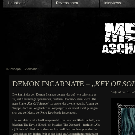
Hauptseite
Rezensionen
Interviews
«
Antisoph – „
Antisoph
“
DEMON INCARNATE – „
KEY OF S
Verfasst am 13. Ju
Die Saarländer von Demon Incarnate zeigen klar auf, wie schwierig es
ist, auf Albumlänge spannenden, düsteren Doomrock abzuliefern. Die
neue Platte „
Key Of Solomon
“ ist bereits das zweite reguläre Album der
Truppe, doch im Vergleich zum Vorgänger ist es erneut nicht gelungen,
sich aus der Masse der Retro-Rockbands hervorzutun.
Die Vorbilder sind schnell ausgemacht: Ein bisschen Black Sabbath, ein
bisschen The Devil’s Blood, ein bisschen The Obsessed – fertig ist „
Key
Of Solomon
“. Und da ist dann auch schnell das Problem gefunden: Im
Vergleich zu den Idolen fehlt es der Band an Alleinstellungsmerkmalen