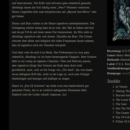
und Innovationen. Die Riffs sind teilweise ganz ordentlich gemacht,
allerdings lassen die Soli häufig einen „Wow!“-Moment vermissen.
Dieses Gegenüber hört man beispielsweise auf „
Beyond And Below
“ sehr
gut heraus.
Drums und Bass wirken in der Masse irgendwie unterrepräsentiert. Das
Schlagzeug scheint einzig dazu da zu sein, den Takt zu halten und hier
und da per Fill-In auf einen neuen Part hinzuweisen. Im Mix steht es
allerdings irgendwie sehr weit hinten. Dasselbe am Bass: Die Gitarre
schwebt über allem und lediglich die tiefen Frequenzen lassen erahnen,
dass da irgendwo noch ein Viersaiter mitspielt.
Bewertung:
6/15 P
Und dann wäre da noch Lisa Healy. Ihre Performance ist zwar ganz
Genre:
Heavy Met
ordentlich, allerdings ist sie keine herausragende Sängerin. Ihrer Stimme
Herkunft:
Deutsch
fehlt es ein wenig an eigenem Charisma. Töne und Delivery passen,
Label:
F.D.A. Rec
aber irgendwie klingt ihre Stimme am Ende dann doch recht
Veröffentlichungs
gewöhnlich, auch, weil sie bei Songs wie „
The Seed
“, das von einem
Homepage:
www.F
etwas heftigeren Riff lebt, nicht in der Lage ist, noch eine Schippe
draufzulegen und kerniger und kräftiger zu singen.
Tracklist
Damit ist „
Key Of Solomon
“ am Ende zwar eine handwerklich gut
In Vessels
gemachte Platte, der es an wirklich aufregenden Momenten fehlt.
Taming The
Dadurch sind die Lieder schnell vergessen.
(sz)
Beyond And
The Lesser 
The Seed
Into The Ne
The Greater
Key Of Sol
Pillars Of 