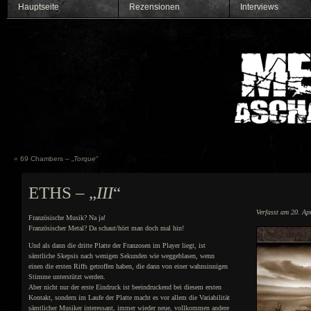
Hauptseite
Rezensionen
Interviews
«
69 Chambers – „
Torque
“
ETHS – „
III
“
Verfasst am 20. Ap
Französische Musik? Na ja!
Französischer Metal? Da schaut/hört man doch mal hin!
Und als dann die dritte Platte der Franzosen im Player liegt, ist
sämtliche Skepsis nach wenigen Sekunden wie weggeblasen, wenn
einen die ersten Riffs getroffen haben, die dann von einer wahnsinnigen
Stimme unterstützt werden.
Aber nicht nur der erste Eindruck ist beeindruckend bei diesem ersten
Kontakt, sondern im Laufe der Platte macht es vor allem die Variabilität
sämtlicher Musiker interessant, immer wieder neue, vollkommen andere