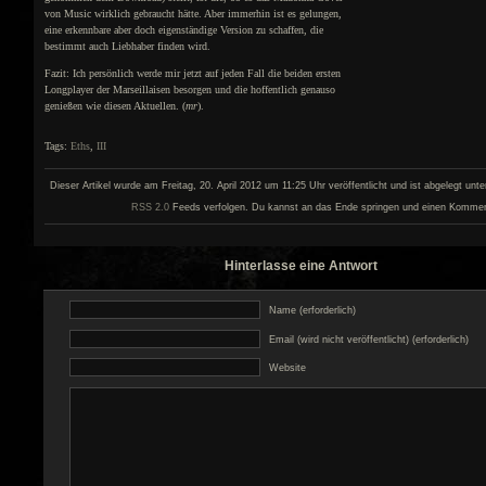
von Music wirklich gebraucht hätte. Aber immerhin ist es gelungen,
eine erkennbare aber doch eigenständige Version zu schaffen, die
bestimmt auch Liebhaber finden wird.
Fazit: Ich persönlich werde mir jetzt auf jeden Fall die beiden ersten
Longplayer der Marseillaisen besorgen und die hoffentlich genauso
genießen wie diesen Aktuellen. (
mr
).
Tags:
Eths
,
III
Dieser Artikel wurde am Freitag, 20. April 2012 um 11:25 Uhr veröffentlicht und ist abgelegt unt
RSS 2.0
Feeds verfolgen. Du kannst an das Ende springen und einen Kommenta
Hinterlasse eine Antwort
Name (erforderlich)
Email (wird nicht veröffentlicht) (erforderlich)
Website