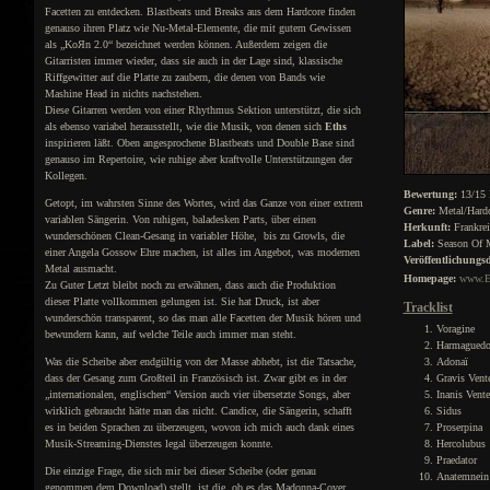
Facetten zu entdecken. Blastbeats und Breaks aus dem Hardcore finden
genauso ihren Platz wie Nu-Metal-Elemente, die mit gutem Gewissen
als „KoЯn 2.0“ bezeichnet werden können. Außerdem zeigen die
Gitarristen immer wieder, dass sie auch in der Lage sind, klassische
Riffgewitter auf die Platte zu zaubern, die denen von Bands wie
Mashine Head in nichts nachstehen.
Diese Gitarren werden von einer Rhythmus Sektion unterstützt, die sich
als ebenso variabel herausstellt, wie die Musik, von denen sich
Eths
inspirieren läßt. Oben angesprochene Blastbeats und Double Base sind
genauso im Repertoire, wie ruhige aber kraftvolle Unterstützungen der
Kollegen.
Bewertung:
13/15 
Getopt, im wahrsten Sinne des Wortes, wird das Ganze von einer extrem
Genre:
Metal/Hardc
variablen Sängerin. Von ruhigen, baladesken Parts, über einen
Herkunft:
Frankrei
wunderschönen Clean-Gesang in variabler Höhe, bis zu Growls, die
Label:
Season Of M
einer Angela Gossow Ehre machen, ist alles im Angebot, was modernen
Veröffentlichungs
Metal ausmacht.
Homepage:
www.Et
Zu Guter Letzt bleibt noch zu erwähnen, dass auch die Produktion
dieser Platte vollkommen gelungen ist. Sie hat Druck, ist aber
Tracklist
wunderschön transparent, so das man alle Facetten der Musik hören und
Voragine
bewundern kann, auf welche Teile auch immer man steht.
Harmagued
Was die Scheibe aber endgültig von der Masse abhebt, ist die Tatsache,
Adonaï
dass der Gesang zum Großteil in Französisch ist. Zwar gibt es in der
Gravis Vent
„internationalen, englischen“ Version auch vier übersetzte Songs, aber
Inanis Vente
wirklich gebraucht hätte man das nicht. Candice, die Sängerin, schafft
Sidus
es in beiden Sprachen zu überzeugen, wovon ich mich auch dank eines
Proserpina
Musik-Streaming-Dienstes legal überzeugen konnte.
Hercolubus
Praedator
Die einzige Frage, die sich mir bei dieser Scheibe (oder genau
Anatemnein
genommen dem Download) stellt, ist die, ob es das Madonna-Cover