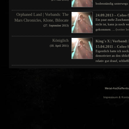
bodenständig unterwegs i
Orphaned Land | Vorbands: The
24.09.2013 – Colos-
Ein paar mehr Zuschauer 
Mars Chronicles, Klone, Bilocate
nicht ist, kann ja noch 
(27. September 2013)
gekommen. ... (
weiter le
Königlich
King's X | Vorband:
(18. April 2011)
15.04.2011 – Colos-
Eigentlich hatte ich noc
demotiviert an den üblic
relativ gut drauf, schließ
Metal-Aschaffenbu
Impressum & Konta