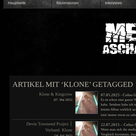
Hauptseite
Rezensionen
Interviews
ARTIKEL MIT ‘KLONE’ GETAGGED
Klone & Kingcrow
07.05.2025 - Colos-S
Es ist schon eine ganze 
(07. Mai 2025)
habe. Seitdem habe ich 
letzten Alben wirklich 
(mir immer etwas zu zah
Devin Townsend Project ׀
22.07.2015 – Colos-
Wenn man sich die media
Vorband: Klone
Vergleich hernimmt, dan
(24. Juli 2015)