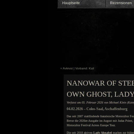
Hauptseite
Rezensionen
«
Avkrvst | Vorband: Kali
NANOWAR OF STEE
OWN GHOST, LAD
Verfasst am 05. Februar 2026 von Michael Klein (Kat
04.02.2026 – Colos-Saal, Aschaffenburg
Das seit 2007 stattfindende französische Motocultor Fes
Bevor die 2026er-Ausgabe im August mit Judas Priest, 
Motocultor Festival Across Europe Tour.
Die seit 2018 aktiven
Lady Ahnabel
machen zur frühen