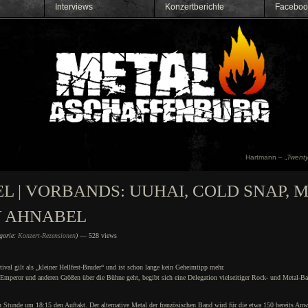
Interviews
Konzertberichte
Faceboo
Hartmann – „
Twenty
L | VORBANDS: UUHAI, COLD SNAP, 
Y AHNABEL
egorie:
Konzert-Rezensionen
)
— 528 views
tival gilt als „kleiner Hellfest-Bruder“ und ist schon lange kein Geheimtipp mehr.
Emperor und anderen Größen über die Bühne geht, begibt sich eine Delegation vielseitiger Rock- und Metal-Ba
 Stunde um 18:15 den Auftakt. Der alternative Metal der französischen Band wird für die etwa 150 bereits Anw