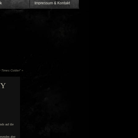
k
Impressum & Kontakt
 Times Colder
“
»
MY
nds auf die
esenden aber