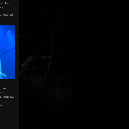
mmt. Der
chte…
ch wenn der
. Das
n sich
rt. Doch egal
en