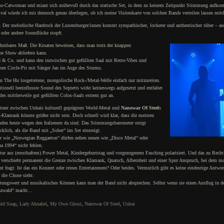
cho-Catwoman und miaut sich mühevoll durch das statische Set, in dem zu keinem Zeitpunkt Stimmung aufko
val würde ich mir dennoch genau überlegen, ob ich meine Visitenkarte von solchen Bands verteilen lassen mö
 Der melodische Hardrock der Luxemburger/innen kommt sympathischer, lockerer und authentischer rüber – au
n oder andere Soundlücke stopft.
nehmbares Maß. Die Kroaten beweisen, dass man trotz der knappen
che Show abliefern kann.
d & Co. und kann den inzwischen gut gefüllten Saal mit Retro-Vibes und
inen Circle-Pit mit Sänger Jan im Auge des Sturms.
n The Hu losgetretene, mongolische Rock-/Metal-Welle einfach nur mitzureiten.
ionell beeinflusste Sound des Septetts wirkt keineswegs aufgesetzt und entfaltet
s mittlerweile gut gefüllten Colos-Saals extrem gut an.
trast zwischen Uuhais kulturell geprägtem World-Metal und
Nanowar Of Steel
s
lamauk könnte größer nicht sein. Doch schnell wird klar, dass die meisten
den heute wegen den Italienern da sind. Das Stimmungsbarometer steigt
cklich, als die Band mit „Sober“ ins Set einsteigt.
er wie „Norwegian Reggaeton“ dürfen neben neuen wie „Disco Metal“ oder
a 1994“ nicht fehlen.
ur aus (ernsthaftem) Power Metal, Kindergeburtstag und vorgezogenem Fasching polarisiert. Und das zu Recht
 verschiebt permanent die Grenze zwischen Klamauk, Quatsch, Albernheit und einer Spur Anspruch, bei dem ma
t fragt: Ist das ein Konzert oder reines Entertainment? Oder beides. Vermutlich gibt es keine eindeutige Antwo
die Chose sieht:
ltungswert und musikalisches Können kann man der Band nicht absprechen. Selbst wenn sie einen Ausflug in d
nzwald“ macht…
ld Snap
,
Lady Ahnabel
,
My Own Ghost
,
Nanowar Of Steel
,
Uuhai