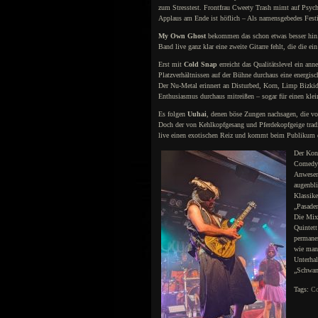
zum Stresstest. Frontfrau Cweety Trash mimt auf Psy
Applaus am Ende ist höflich – Als namensgebedes Festi
My Own Ghost
bekommen das schon etwas besser hin.
Band live ganz klar eine zweite Gitarre fehlt, die die ei
Erst mit
Cold Snap
erreicht das Qualitätslevel ein an
Platzverhältnissen auf der Bühne durchaus eine energis
Der Nu-Metal erinnert an Disturbed, Korn, Limp Bizki
Enthusiasmus durchaus mitreißen – sogar für einen kle
Es folgen
Uuhai
, denen böse Zungen nachsagen, die vo
Doch der von Kehlkopfgesang und Pferdekopfgeige tradit
live einen exotischen Reiz und kommt beim Publikum de
Der Kon
Comedy-K
Anwesen
augenbli
Klassik
„Pasaden
Die Mixt
Quintett
permanen
wie man 
Unterha
„Schwa
Tags:
Co