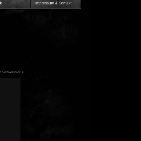
k
Impressum & Kontakt
ankenwächter
“
»