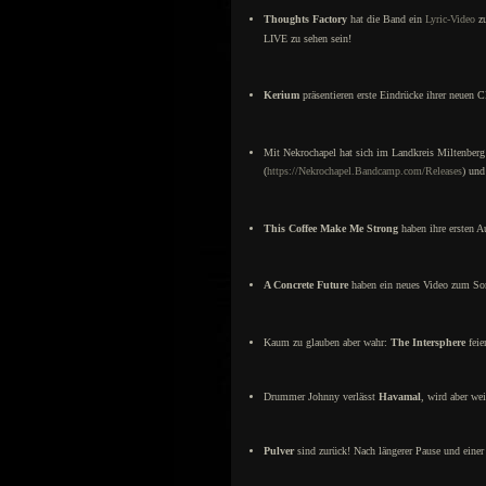
Thoughts Factory
hat die Band ein
Lyric-Video
zu
LIVE zu sehen sein!
Kerium
präsentieren erste Eindrücke ihrer neuen 
Mit Nekrochapel hat sich im Landkreis Miltenberg
(
https://Nekrochapel.Bandcamp.com/Releases
) und
This Coffee Make Me Strong
haben ihre ersten 
A Concrete Future
haben ein neues Video zum So
Kaum zu glauben aber wahr:
The Intersphere
feie
Drummer Johnny verlässt
Havamal
, wird aber we
Pulver
sind zurück! Nach längerer Pause und einer