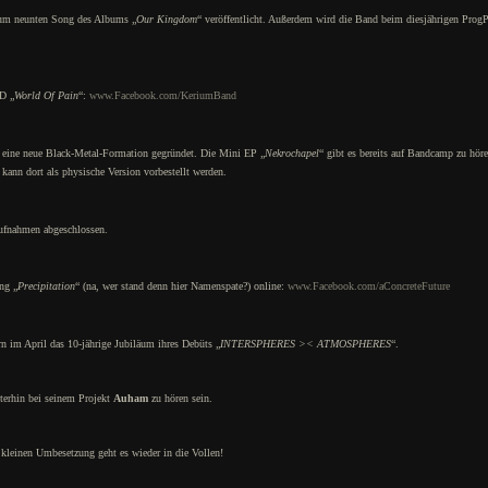
m neunten Song des Albums „
Our Kingdom
“ veröffentlicht. Außerdem wird die Band beim diesjährigen Pro
CD „
World Of Pain
“:
www.Facebook.com/KeriumBand
 eine neue Black-Metal-Formation gegründet. Die Mini EP „
Nekrochapel
“ gibt es bereits auf Bandcamp zu hör
 kann dort als physische Version vorbestellt werden.
Aufnahmen abgeschlossen.
ng „
Precipitation
“ (na, wer stand denn hier Namenspate?) online:
www.Facebook.com/aConcreteFuture
rn im April das 10-jährige Jubiläum ihres Debüts „
INTERSPHERES >< ATMOSPHERES
“.
iterhin bei seinem Projekt
Auham
zu hören sein.
 kleinen Umbesetzung geht es wieder in die Vollen!