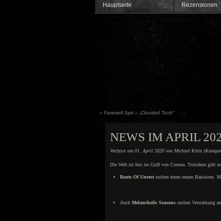
Hauptseite
Rezensionen
«
Farewell Spit – „
Clouded Truth
“
NEWS IM APRIL 20
Verfasst am 01. April 2020 von Michael Klein (Katego
Die Welt ist fest im Griff von Corona. Trotzdem gibt e
Roots Of Unrest
suchen einen neuen Bassisten. Me
Auch
Melancholic Seasons
suchen Verstärkung am