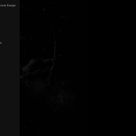
gPower Europe
en