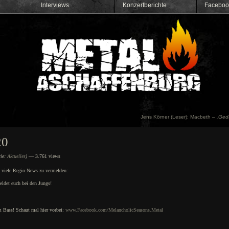
Interviews
Konzertberichte
Faceboo
Jens Körner (Leser): Macbeth – „
Ged
20
rie:
Aktuelles
)
— 3.761 views
s viele Regio-News zu vermelden:
ldet euch bei den Jungs!
 Bass! Schaut mal hier vorbei:
www.Facebook.com/MelancholicSeasons.Metal