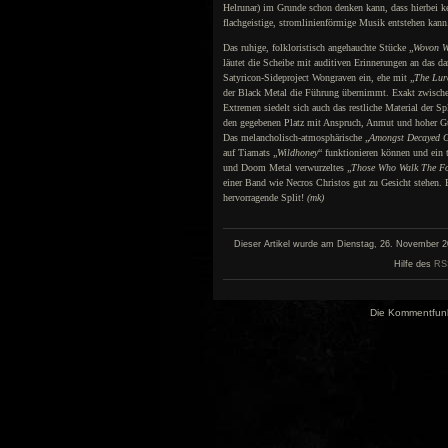
Helrunar) im Grunde schon denken kann, dass hierbei k
flachgeistige, stromlinienförmige Musik entstehen kann
Das ruhige, folkloristisch angehauchte Stücke „
Wovon W
läutet die Scheibe mit auditiven Erinnerungen an das d
Satyricon-Sideproject Wongraven ein, ehe mit „
The Lur
der Black Metal die Führung übernimmt. Exakt zwische
Extremen siedelt sich auch das restliche Material der Spl
den gegebenen Platz mit Anspruch, Anmut und hoher G
Das melancholisch-atmosphärische „
Amongst Decayed 
auf Tiamats „
Wildhoney
“ funktionieren können und ein 
und Doom Metal verwurzeltes „
Those Who Walk The F
einer Band wie Necros Christos gut zu Gesicht stehen. 
hervorragende Split!
(mk)
Dieser Artikel wurde am Dienstag, 26. November 20
Hilfe des
RS
Die Kommentfunkti