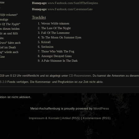
eine
Homepage:
www.Facebook.com/SunOfTheSleepless
.
Homepage:
www.Facebook.com/CavernousGate
ölfe träumen
“
Tracklist
amalige
Wovon Wölfe träumen
e Of The Nyght
“
The Lure Of The Nyght
n diesen beiden
Fall Of The Lonesome
it an und füllt
To The Moon On Summer Eyes
üte.
Kristall
Grass
“ hätte auch
Seclusion
tief im Death
Those Who Walk The Fog
og
“ würde auch
Amongst Decayed Grass
Eine
A Pale Shimmer In The Dark
19 um 0:13 Uhr veröffentlicht und ist abgelegt unter
CD-Rezensionen
. Du kannst die Antworten zu diesem 
S 2.0
Feeds verfolgen. Die Kommentar- und Pingfunktion ist zur Zeit nicht aktiv.
on ist nicht aktiviert.
Metal-Aschaffenburg is proudly powered by
WordPress
Impressum & Kontakt
|
Artikel (RSS)
|
Kommentare (RSS)