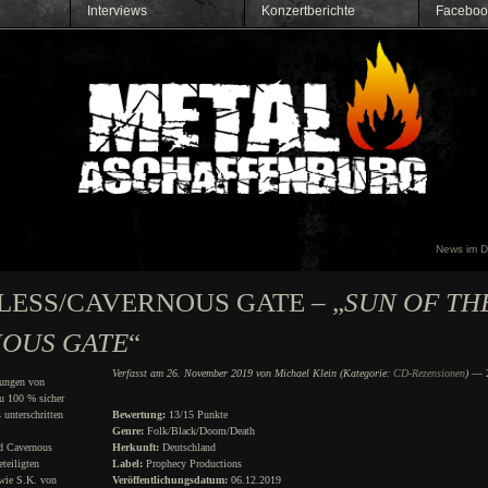
Interviews
Konzertberichte
Faceboo
News im 
LESS/CAVERNOUS GATE – „
SUN OF TH
NOUS GATE
“
Verfasst am 26. November 2019 von Michael Klein (Kategorie:
CD-Rezensionen
)
— 2
hungen von
u 100 % sicher
 unterschritten
Bewertung:
13/15 Punkte
Genre:
Folk/Black/Doom/Death
nd Cavernous
Herkunft:
Deutschland
teiligten
Label:
Prophecy Productions
wie S.K. von
Veröffentlichungsdatum:
06.12.2019